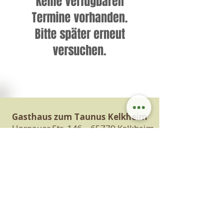
Keine verfügbaren
Termine vorhanden.
Bitte später erneut
versuchen.
Gasthaus zum Taunus Kelkheim
Hornauer Str. 146 – 65779 Kelkheim
06195 911234
info@zumtaunus.de
Impressum