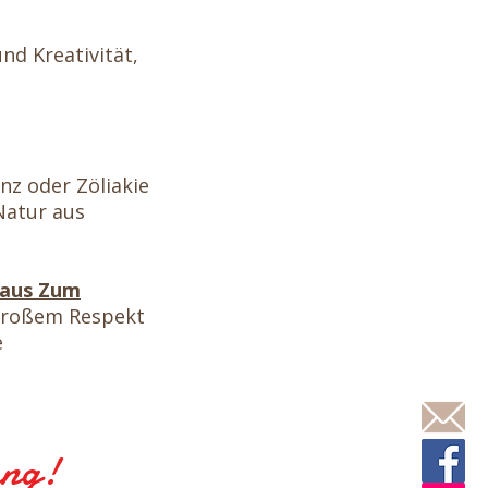
nd Kreativität,
nz oder Zöliakie
Natur aus
haus Zum
großem Respekt
e
g!​​