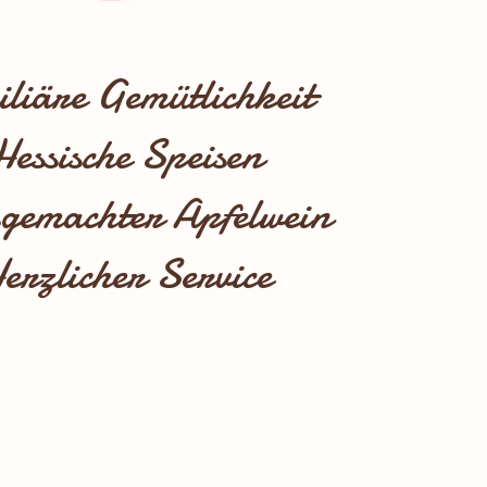
liäre Gemütlichkeit
Hessische Speisen
gemachter Apfelwein
erzlicher Service