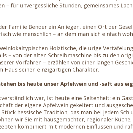
en – für unvergessliche Stunden, gemeinsames Lach
der Familie Bender ein Anliegen, einen Ort der Gesel
risch wie menschlich – an dem man sich einfach wohl
einlokaltypischen Holztische, die urige Vertäfelung
ils – von der alten Schreibmaschine bis zu den orig
serer Vorfahren – erzählen von einer langen Geschi
m Haus seinen einzigartigen Charakter.
tehen bis heute unser Apfelwein und -saft aus eig
verständlich war, ist heute eine Seltenheit: ein Gas
chaft der eigene Apfelwein gekeltert und ausgesche
 Stück hessische Tradition, das man bei jedem Schl
öhnen wir Sie mit hausgemachter, regionaler Küche, 
ezepten kombiniert mit modernen Einflüssen und raff