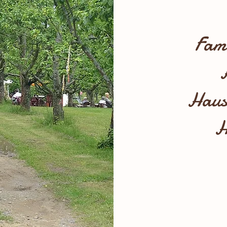
Fami
Haus
H