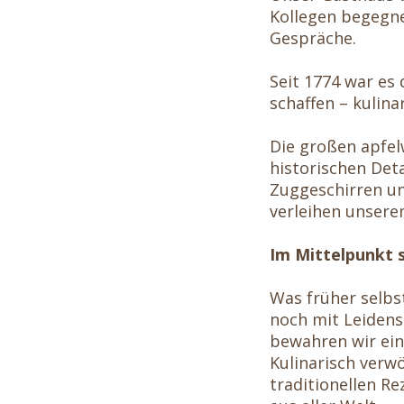
Kollegen begegn
Gespräche.
Seit 1774 war es 
schaffen – kulina
Die großen apfelw
historischen Deta
Zuggeschirren un
verleihen unsere
Im Mittelpunkt s
Was früher selbst
noch mit Leidens
bewahren wir ein
Kulinarisch verw
traditionellen R