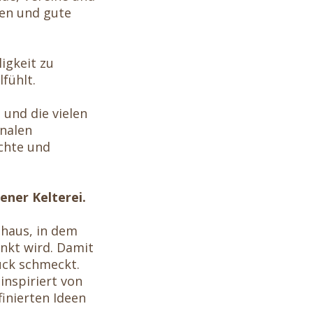
en und gute
ligkeit zu
fühlt.
 und die vielen
inalen
chte und
ener Kelterei.
thaus, in dem
nkt wird. Damit
uck schmeckt.
inspiriert von
inierten Ideen